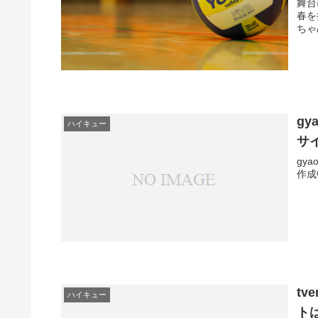
舞台に
春を捧
ちゃ
g
ハイキュー
サ
gy
作成
t
ハイキュー
ト