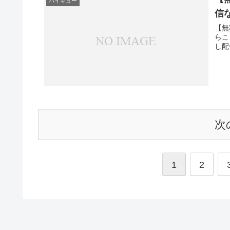
ハイキュー
信
【無
らここ
次
1
2