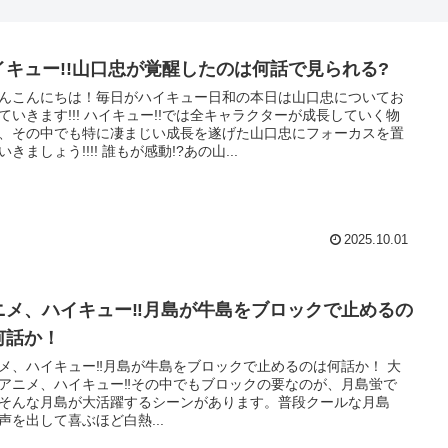
イキュー!!山口忠が覚醒したのは何話で見られる?
んこんにちは！毎日がハイキュー日和の本日は山口忠についてお
ていきます!!! ハイキュー!!では全キャラクターが成長していく物
、その中でも特に凄まじい成長を遂げた山口忠にフォーカスを置
いきましょう!!!! 誰もが感動!?あの山...
2025.10.01
ニメ、ハイキュー‼月島が牛島をブロックで止めるの
何話か！
メ、ハイキュー‼月島が牛島をブロックで止めるのは何話か！ 大
アニメ、ハイキュー‼その中でもブロックの要なのが、月島蛍で
そんな月島が大活躍するシーンがあります。普段クールな月島
声を出して喜ぶほど白熱...