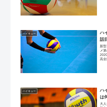
ハ
ハイキュー
話
新型
メ第
20
高全
ハ
ハイキュー
は
大人