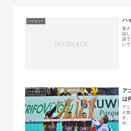
ハ
ハイキュー
皆さ
話し
語で
いて
ア
ハイキュー
は
アニ
人気
す。
が、