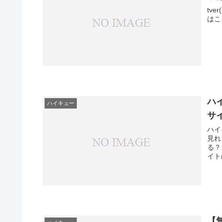
tv
はこ
ハ
ハイキュー
サ
ハイ
見れ
る？ ハイキューの演劇・舞台はU-NEXTで無料視聴が可能です 
【