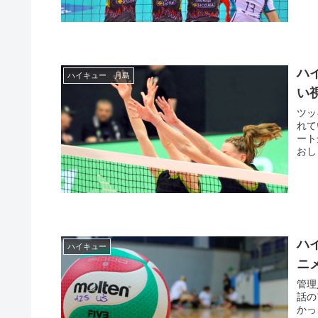
ハ
ハイキュー 月島
い
ツッ
れていますよね。
ート全
おし
ハ
ハイキュー
ニ
管理人 今回は、ノヤっさん（西谷夕）が 足
話のア