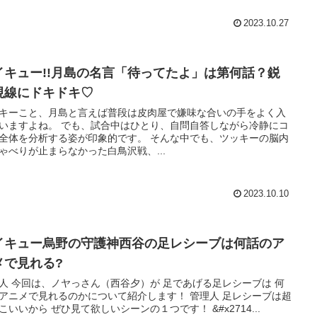
2023.10.27
イキュー!!月島の名言「待ってたよ」は第何話？鋭
視線にドキドキ♡
キーこと、月島と言えば普段は皮肉屋で嫌味な合いの手をよく入
 でも、試合中はひとり、自問自答しながら冷静にコ
体を分析する姿が印象的です。 そんな中でも、ツッキーの脳内
ゃべりが止まらなかった白鳥沢戦、...
2023.10.10
イキュー烏野の守護神西谷の足レシーブは何話のア
メで見れる?
であげる足レシーブは 何
ニメで見れるのかについて紹介します！ 管理人 足レシーブは超
かっこいいから ぜひ見て欲しいシーンの１つです！ &#x2714...