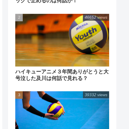
ックで止めるのは何話か！
46652 views
ハイキューアニメ３年間ありがとうと大
号泣した及川は何話で見れる？
39332 views