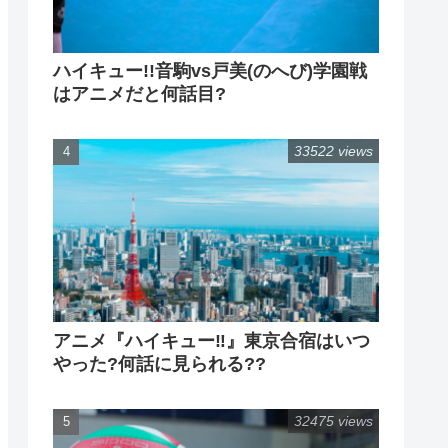
ハイキュー!!音駒vs戸美(のへび)学園戦
はアニメだと何話目?
33522 views
アニメ『ハイキュー‼』東京合宿はいつ
やった?何話に見られる??
32475 views