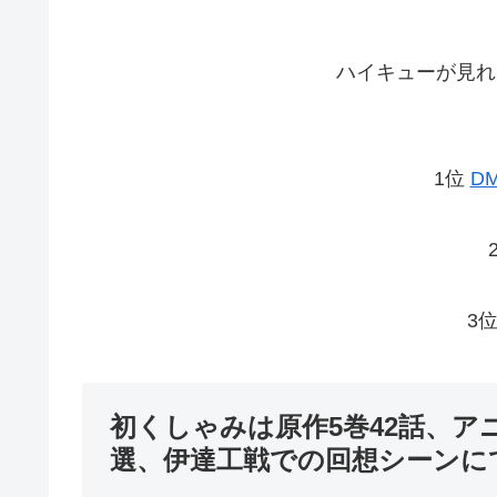
ハイキューが見れ
1位
D
3
初くしゃみは原作5巻42話、ア
選、伊達工戦での回想シーンに