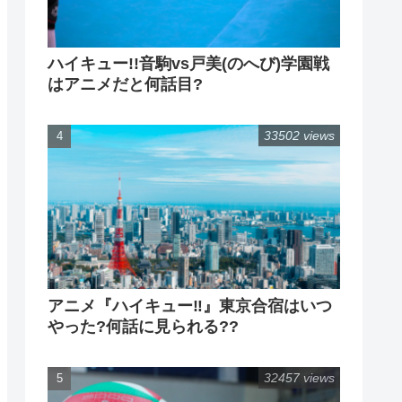
ハイキュー!!音駒vs戸美(のへび)学園戦
はアニメだと何話目?
33502 views
アニメ『ハイキュー‼』東京合宿はいつ
やった?何話に見られる??
32457 views