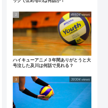
ックで止めるのは何話か！
46604 views
ハイキューアニメ３年間ありがとうと大
号泣した及川は何話で見れる？
39304 views