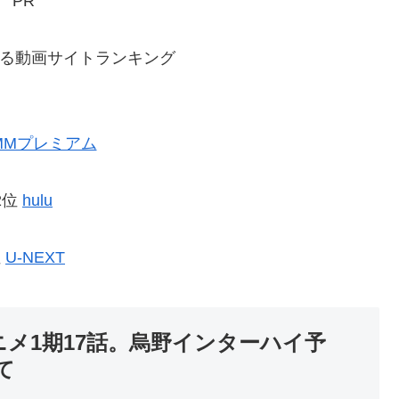
PR
る動画サイトランキング
MMプレミアム
2位
hulu
位
U-NEXT
ニメ1期17話。烏野インターハイ予
て