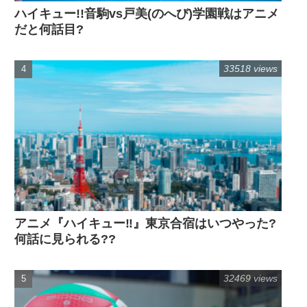
ハイキュー!!音駒vs戸美(のへび)学園戦はアニメ
だと何話目?
33518 views
アニメ『ハイキュー‼』東京合宿はいつやった?
何話に見られる??
32469 views