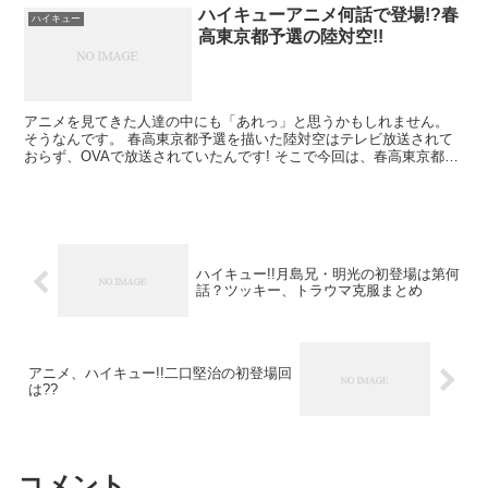
ハイキューアニメ何話で登場!?春
ハイキュー
高東京都予選の陸対空!!
アニメを見てきた人達の中にも「あれっ」と思うかもしれません。
そうなんです。 春高東京都予選を描いた陸対空はテレビ放送されて
おらず、OVAで放送されていたんです! そこで今回は、春高東京都予
選を紹介していきます。 陸対空とはどういう意味...
ハイキュー!!月島兄・明光の初登場は第何
話？ツッキー、トラウマ克服まとめ
アニメ、ハイキュー!!二口堅治の初登場回
は??
コメント