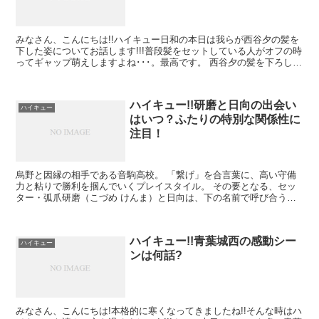
みなさん、こんにちは!!ハイキュー日和の本日は我らが西谷夕の髪を
下した姿についてお話します!!!普段髪をセットしている人がオフの時
ってギャップ萌えしますよね･･･。最高です。 西谷夕の髪を下ろした
姿は何話で見られる?! アニメではファー...
ハイキュー!!研磨と日向の出会い
ハイキュー
はいつ？ふたりの特別な関係性に
注目！
烏野と因縁の相手である音駒高校。 「繋げ」を合言葉に、高い守備
力と粘りで勝利を掴んでいくプレイスタイル。 その要となる、セッ
ター・弧爪研磨（こづめ けんま）と日向は、下の名前で呼び合うほ
どの仲。 大人になって日向がプロの...
ハイキュー!!青葉城西の感動シー
ハイキュー
ンは何話?
みなさん、こんにちは!本格的に寒くなってきましたね!!そんな時はハ