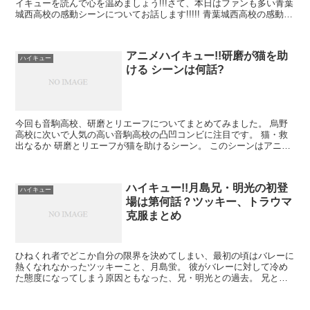
イキューを読んで心を温めましょう!!!さて、本日はファンも多い青葉
城西高校の感動シーンについてお話します!!!!! 青葉城西高校の感動シ
ーンは何話で見られる!? 私が好き...
アニメハイキュー!!研磨が猫を助
ハイキュー
ける シーンは何話?
今回も音駒高校、研磨とリエーフについてまとめてみました。 烏野
高校に次いで人気の高い音駒高校の凸凹コンビに注目です。 猫・救
出なるか 研磨とリエーフが猫を助けるシーン。 このシーンはアニメ
では描かれておらず、 OADリエーフ見...
ハイキュー!!月島兄・明光の初登
ハイキュー
場は第何話？ツッキー、トラウマ
克服まとめ
ひねくれ者でどこか自分の限界を決めてしまい、最初の頃はバレーに
熱くなれなかったツッキーこと、月島蛍。 彼がバレーに対して冷め
た態度になってしまう原因ともなった、兄・明光との過去。 兄との
間に何があったのか、どうやってそのトラウ...