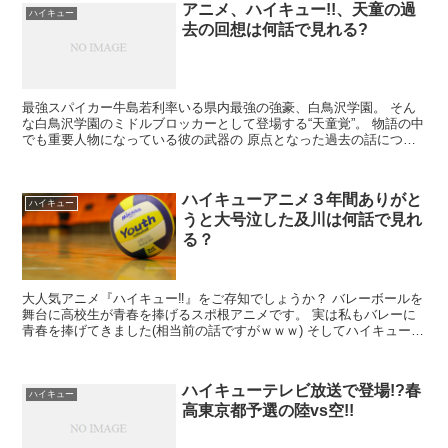
アニメ、ハイキュー!!、天童の過
ハイキュー
去の回想は何話で見れる?
最強スパイカー牛島若利率いる県内最強の強豪、白鳥沢学園。 そん
な白鳥沢学園のミドルブロッカーとして登場する“天童覚”。 物語の中
でも重要人物になっている彼の武器の 原点となった過去の話につい
て紹介したいと思います!...
ハイキューアニメ３年間ありがと
ハイキュー
うと大号泣した及川は何話で見れ
る？
大人気アニメ『ハイキュー‼』をご存知でしょうか？ バレーボールを
舞台に高校生が青春を捧げるスポ根アニメです。 実は私もバレーに
青春を捧げてきました(相当前の話ですがｗｗｗ) そしてハイキュー‼
のめちゃめちゃ...
ハイキューテレビ放送で登場!?春
ハイキュー
高東京都予選の陸vs空!!