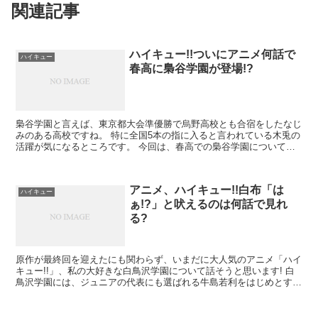
関連記事
ハイキュー!!ついにアニメ何話で
ハイキュー
春高に梟谷学園が登場!?
梟谷学園と言えば、東京都大会準優勝で烏野高校とも合宿をしたなじ
みのある高校ですね。 特に全国5本の指に入ると言われている木兎の
活躍が気になるところです。 今回は、春高での梟谷学園について紹
介します。 ハイキューアニメ4期12話で登場 ハイ...
アニメ、ハイキュー!!白布「は
ハイキュー
ぁ!?」と吠えるのは何話で見れ
る?
原作が最終回を迎えたにも関わらず、いまだに大人気のアニメ「ハイ
キュー!!」、私の大好きな白鳥沢学園について話そうと思います! 白
鳥沢学園には、ジュニアの代表にも選ばれる牛島若利をはじめとする
個性的なメンバーが揃っています。 ...