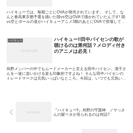
ハイキューでは、毎期ごとにOVAが発売されています。 そして、な
んと春高東京都予選を描いた陸vs空はOVAで描かれていたんです! 陸
vs空とボールの道がハイキューアニメ3期のあとにOVAで登場してい
ました。 今回は、テレビ放送はあるのか、ま...
ハイキュー!!田中パイセンの歌が
ハイキュー
聴けるのは第何話？メロディ付き
のアニメは必見！
烏野メンバーの中でもムードメーカーと言える田中パイセン。潔子さ
んを一途に追いかける姿も印象的ですよね！ そんな田中パイセンの
トレードマークは元気いっぱいなところ。今回は、いつでも元気いっ
ぱい、ご機嫌に歌を歌う田中パイセンを集めてみま...
『ハイキュー‼』烏野の守護神 ノヤっさ
んの髪ペタが見られるのは何話?