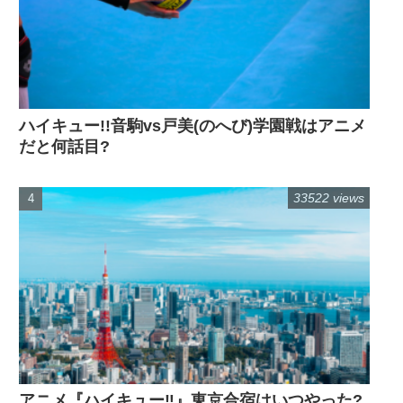
ハイキュー!!音駒vs戸美(のへび)学園戦はアニメ
だと何話目?
33522 views
アニメ『ハイキュー‼』東京合宿はいつやった?