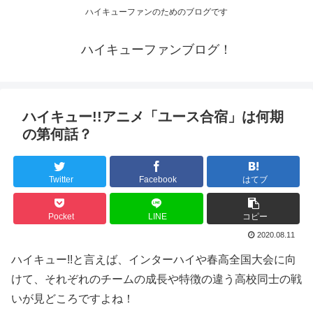
ハイキューファンのためのブログです
ハイキューファンブログ！
ハイキュー!!アニメ「ユース合宿」は何期
の第何話？
Twitter
Facebook
はてブ
Pocket
LINE
コピー
2020.08.11
ハイキュー!!と言えば、インターハイや春高全国大会に向
けて、それぞれのチームの成長や特徴の違う高校同士の戦
いが見どころですよね！