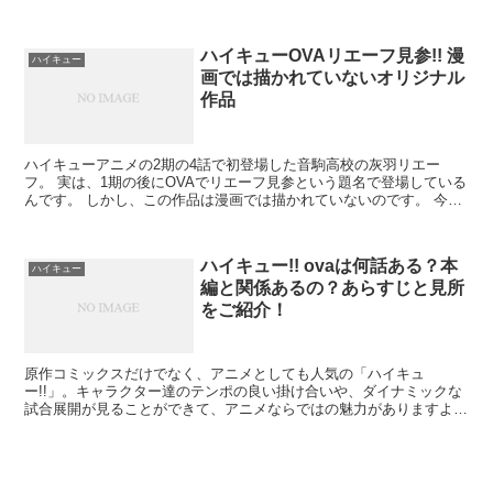
るのかお伝えしようと思います。 ...
ハイキューOVAリエーフ見参!! 漫
ハイキュー
画では描かれていないオリジナル
作品
ハイキューアニメの2期の4話で初登場した音駒高校の灰羽リエー
フ。 実は、1期の後にOVAでリエーフ見参という題名で登場している
んです。 しかし、この作品は漫画では描かれていないのです。 今回
は、リエーフ見参の作成された経緯や内容について紹介...
ハイキュー!! ovaは何話ある？本
ハイキュー
編と関係あるの？あらすじと見所
をご紹介！
原作コミックスだけでなく、アニメとしても人気の「ハイキュ
ー!!」。キャラクター達のテンポの良い掛け合いや、ダイナミックな
試合展開が見ることができて、アニメならではの魅力がありますよ
ね。 ハイキュー!!では、TVアニメでは放映されてい...