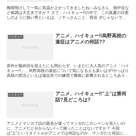
梅雨明けして一気に気温が上がってきましたね～みなさん、熱中症な
ど体調は大丈夫ですか？ さて、ハイキュー!!の中で、この真夏の日差
しのように熱い男といえば、ノヤっさんこと、西谷 夕じゃないでし
ょうか。 ちいさな身体に、でっかい信頼。 背中は俺...
アニメ、ハイキュー!!烏野高校の
ハイキュー
遠征はアニメの何話??
原作が最終回を迎えたにも関わらず、いまだに大人気のアニメ「ハイ
キュー!!」、烏野高校の遠征について気になる人も多いはず!やっぱり
高校の部活といえば遠征先での練習で勝敗に影響されるところありま
すよね。 私も高校生の時は、...
アニメ、ハイキュー‼“上”は第何
ハイキュー
話?見どころは?
アニメとマンガで話の題名が違ってマンガのこのシーンが見たいの
に、アニメだと分からない!って困ったことはないですか？ 今回
は”上“というタイトルがアニメでは何話なのか、マンガだと何話にな