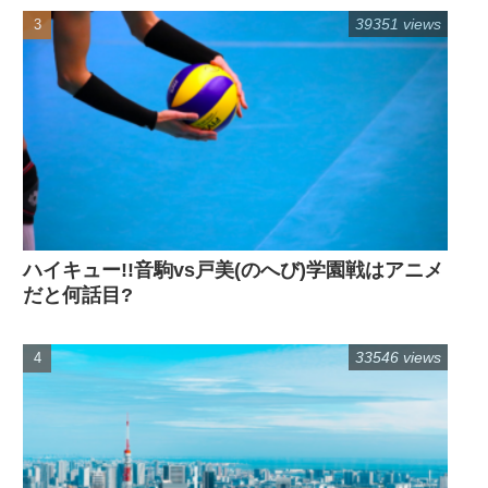
39351 views
ハイキュー!!音駒vs戸美(のへび)学園戦はアニメ
だと何話目?
33546 views