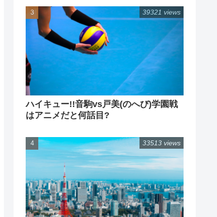
39321 views
ハイキュー!!音駒vs戸美(のへび)学園戦
はアニメだと何話目?
33513 views