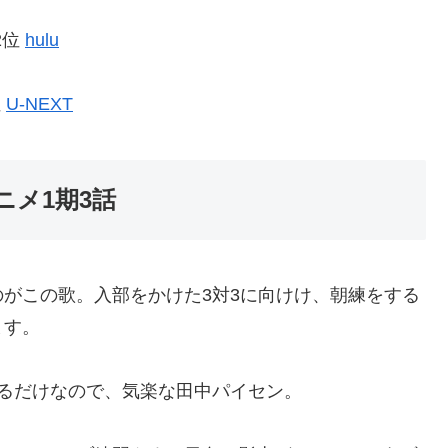
2位
hulu
位
U-NEXT
ニメ1期3話
がこの歌。入部をかけた3対3に向けけ、朝練をする
ます。
るだけなので、気楽な田中パイセン。