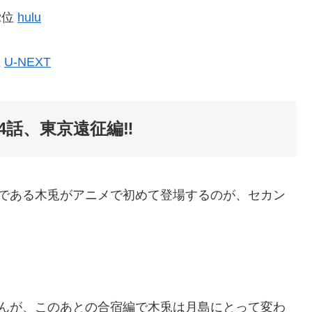
2位
hulu
位
U-NEXT
4話、東京遠征編‼
スである木兎がアニメで初めて登場するのが、セカン
せんが、このあとの合宿編で木兎は月島にとって変わ