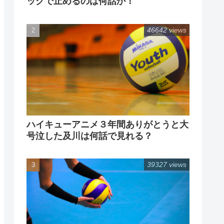
ックで止めるのは何話か！
46642 views
ハイキューアニメ３年間ありがとうと大
号泣した及川は何話で見れる？
39327 views