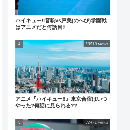
ハイキュー!!音駒vs戸美(のへび)学園戦
はアニメだと何話目?
33519 views
アニメ『ハイキュー‼』東京合宿はいつ
やった?何話に見られる??
32471 views