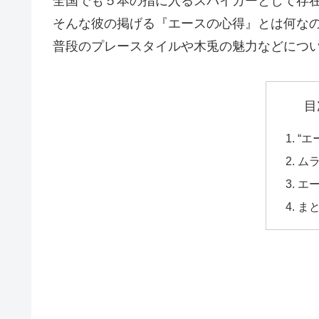
全国でも５本の指に入るスパイカーとして存
そんな彼の掲げる『エースの心得』とは何な
普段のプレースタイルや木兎の魅力などにつ
目
“エ
ム
エ
ま