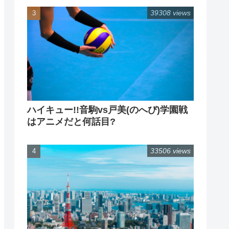
39308 views
ハイキュー!!音駒vs戸美(のへび)学園戦
はアニメだと何話目?
33506 views