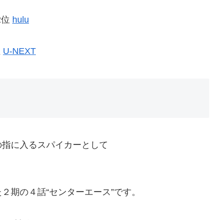
2位
hulu
位
U-NEXT
の指に入るスパイカーとして
２期の４話“センターエース”です。