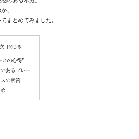
在感のある木兎。
のか、
いてまとめてみました。
次
ースの心得”
ラのあるプレー
ースの素質
とめ